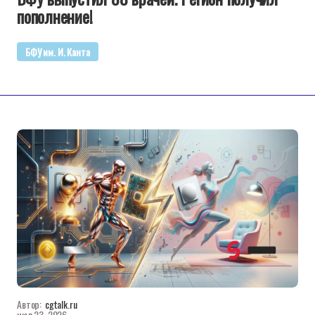
пополнение!
БФУ им. И. Канта
Автор:
cgtalk.ru
июл 23, 2026