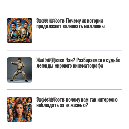
Знаменитости: Почему их истории
дек 22, 2025
продолжают волновать миллионы
Жив ли Джеки Чан? Разбираемся в судьбе
дек 19, 2025
легенды мирового кинематографа
Знаменитости: почему нам так интересно
дек 16, 2025
наблюдать за их жизнью?