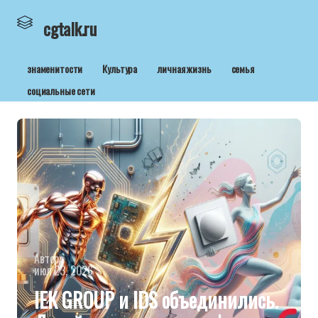
cgtalk.ru
знаменитости
Культура
личная жизнь
семья
социальные сети
Автор:
июл 23, 2026
IEK GROUP и IDS объединились.