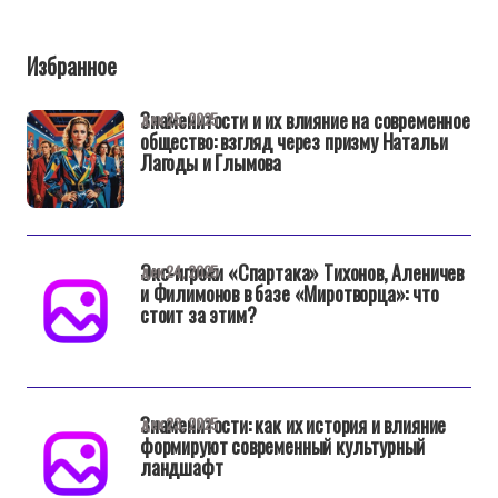
Избранное
Знаменитости и их влияние на современное
дек 25, 2025
общество: взгляд через призму Натальи
Лагоды и Глымова
Экс-игроки «Спартака» Тихонов, Аленичев
дек 24, 2025
и Филимонов в базе «Миротворца»: что
стоит за этим?
Знаменитости: как их история и влияние
дек 23, 2025
формируют современный культурный
ландшафт