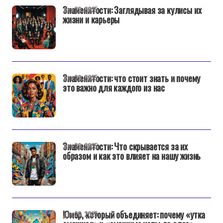
Знаменитости: Заглядывая за кулисы их
дек 29, 2025
жизни и карьеры
Знаменитости: что стоит знать и почему
дек 29, 2025
это важно для каждого из нас
Знаменитости: Что скрывается за их
дек 29, 2025
образом и как это влияет на нашу жизнь
Юмор, который объединяет: почему «утка
дек 26, 2025