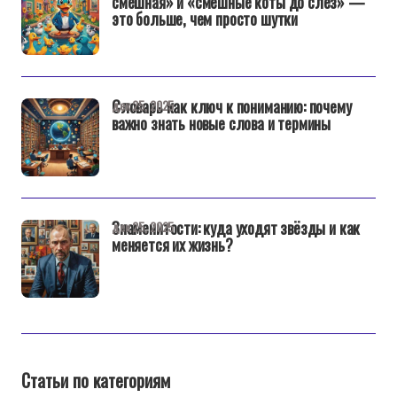
смешная» и «смешные коты до слез» —
это больше, чем просто шутки
Словарь как ключ к пониманию: почему
дек 25, 2025
важно знать новые слова и термины
Знаменитости: куда уходят звёзды и как
дек 25, 2025
меняется их жизнь?
Статьи по категориям