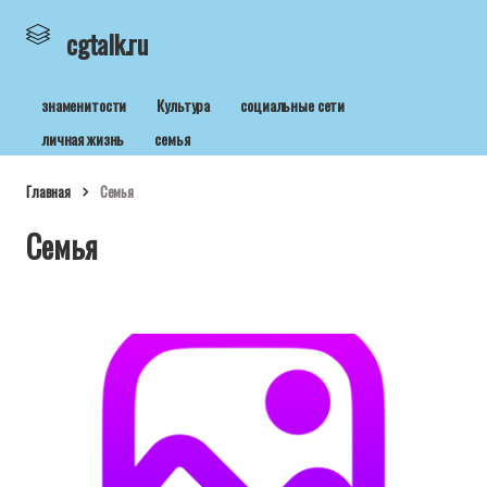
cgtalk.ru
знаменитости
Культура
социальные сети
личная жизнь
семья
Главная
Семья
Семья